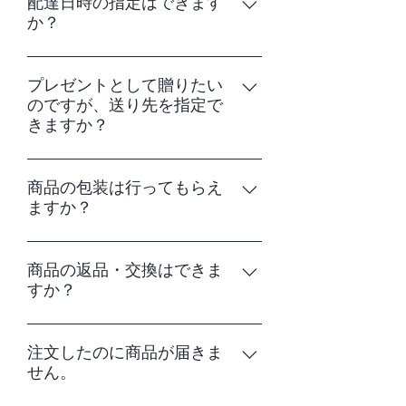
翌々日にお届けいたします。 ご注文完
配達日時の指定はできます
支払いに必要な情報をメールにてお送り
か？
了、決済完了のお時間によってはさらに
しますので、最寄りの上記コンビニにて
1～2日ほどかかる場合がございます。 配
お支払いください。 支払手数料がかかる
ヤマト運輸または佐川急便のサービスに
達日時の指定もできますので、ご注文時
場合がございます。手数料はお客様ご負
即したお時間内で、ご指定いただけま
プレゼントとして贈りたい
に備考欄にご入力ください。
担でお願いしております。 お支払いを確
のですが、送り先を指定で
す。 下記お時間帯よりご希望の時間帯を
認しだいの発送となります。お支払い状
きますか？
記入ください。 午前中/14～16時/16～18
況の反映に若干お時間がかかる場合がご
時/18～20時/19～21時 ※午前中とは8～
ざいます。 【スマホ決済】 auPAY・
ご指定いただけます。ただし、商品のご
12時を指します。 ※上記のお時間より細
PayPay 【代金引換】 ヤマト運輸の宅急
購入者であるお客様のお支払いが確認で
商品の包装は行ってもらえ
かなお時間の指定はできかねます。 配達
便コレクト 商品配送時に、配達員に現金
ますか？
きてからの発送となるため、代金引換は
日の指定も承っております。注文フォー
にてお支払いください。 商品代金および
ご利用いただけません。 また、プレゼン
ムの備考欄にご入力ください。 ご注文・
送料のほかに、代金引換手数料が別途か
商品の包装や小分け袋の同封をいたしま
トのため包装やメッセージカードをご希
お支払完了日から4日以降のお日にちが
かります。 手数料はお客様ご負担でお願
すので、注文フォームの備考欄にご希望
商品の返品・交換はできま
望される場合には備考欄にその旨をご入
ご指定いただけます。 ただし、クレジッ
いしております。 商品代金合計 10,000
すか？
の旨をご記入ください。包装、のし、お
力ください。 なにかご不明な点やご質
トカード決済、スマホ決済または代金引
円未満 ⇒ 手数料 330円 商品代金合計
土産袋は無料でご用意いたします。
問、ご要望がありましたらお問い合わせ
換の場合の最短日数となります。 コンビ
【初期不良品・ご注文以外の商品が届い
10,000円以上 ⇒ 手数料 440円 【銀行振
フォーム、お電話にてご連絡ください。
ニ決済や銀行振込（ペイジー）の場合
た場合】 商品ご到着後７日以内にお問い
注文したのに商品が届きま
込（ペイジー）】 ペイジーを利用して全
お問い合わせはこちらから。
は、お支払い状況の反映に、若干お時間
せん。
合わせフォームもしくはお電話（フリー
国ほとんどの金融機関からの振込みがご
がかかる場合がございますので、予めご
ダイヤル0120-47-9600）にてお問い合わ
利用いただけます。 振込み手数料はお客