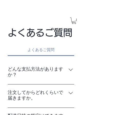
よくあるご質問
よくあるご質問
どんな支払方法があります
か？
以下のお支払方法がご利用いただけま
す。 【クレジットカード】 JCB・
注文してからどれくらいで
届きますか。
VISA・AMEX・MASTER・DINERS 【コ
ンビニ支払い】 セイコーマート、ローソ
北海道内で最短翌日、北海道外で最短
ン、ファミリーマート、ミニストップ お