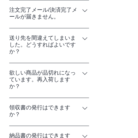
了承ください。
ご注文完了メールが届いているか確認を
せください。商品の状態などを確認した
様ご負担でお願いしております。 お支払
お願いいたします。 システムの都合上、
注文完了メール/決済完了メ
うえで返品・交換の対応をさせていただ
いを確認しだいの発送となります。お支
ールが届きません。
お支払いが完了していなければご注文を
きます。 【お客様都合による場合】 食
払い状況の反映に若干お時間がかかる場
確認いたしかねます。 【クレジットカー
品などの賞味期限などの記載がある商品
合がございます。 ペイジーが利用できる
注文完了メール、また決済完了メールは
ド払いをお選びの場合】 ご注文番号、お
の返品は、商品の特性上受け付けており
金融機関はこちらからご確認いただけま
yunomachi@takimotokan.co.jp より送信
送り先を間違えてしまいま
名前をお問い合わせフォームまたはメー
ませんので、予めご了承ください。雑貨
す。
した。どうすればよいです
しております。 お客様のメール設定によ
ルにてご連絡ください。 【コンビニ払
類などは商品ご到着後７日以内で未開封
か？
り、迷惑メールフォルダに振り分けられ
い・ペイジーをお選びの場合】 決済情報
の商品に限りご返品いただけます。な
ている、 または受信拒否となっている場
の反映までに若干お時間がかかる場合が
お、お客様都合による返品・交換の際の
送り先情報（ご住所、電話番号、お名前
合がございます。 あらかじめメールアド
ございます。 あらかじめご了承くださ
商品発送のご負担は、お客様にてお願い
など）に不備がある場合、 お電話（フリ
欲しい商品が品切れになっ
レスまたはドメインを指定し、受信する
い。 ご注文番号、お名前、決済番号等を
しております。
ています。再入荷します
ーダイヤル0120-47-9600）にてご連絡く
設定にしていただきますようお願いいた
お問い合わせフォームまたはメールにて
か？
ださい。 通常、ご注文から1～2営業日以
します。 また、ご注文時にご入力いただ
ご連絡ください。 【代金引換をお選びの
内に発送いたしておりますのでお電話が
いたメールアドレスが、誤って入力され
場合】 ご注文番号、お名前をお問い合わ
ひとりでも多くのお客様に商品をお届け
確実です。 【クレジットカードをお選び
ている場合がございます。 どうしてもメ
せフォームまたはメールにてご連絡くだ
できるよう再入荷の調整を行っておりま
領収書の発行はできます
の場合】 お電話にてご連絡ください。
ールが届かない場合には、お電話にてご
さい。
か？
す。 再入荷の通知をご希望のお客様につ
発送後でも変更が可能な場合がございま
確認くださいますようお願いいたしま
きましては、各商品ページの「再入荷し
す。 【コンビニ払い・ペイジーをお選び
す。 フリーダイヤル 0120-47-9600
クレジットカード払いの場合：クレジッ
たら通知」ボタンからメールアドレスを
の場合】 お支払いを完了していなければ
トカード会社より発行の明細書、 銀行振
納品書の発行はできます
ご入力ください。 【再入荷通知の登録手