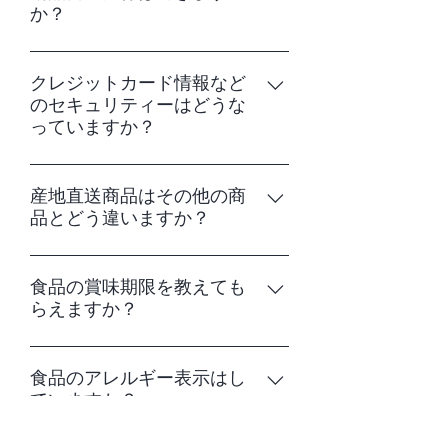
ご連絡いただく必要がございません。 支
か？
り込みの場合：振込明細書、 代金引換の
順】 1. ご希望の商品ページ（カラー・サ
払期限を過ぎると自動的にキャンセルに
場合：お届け時の伝票控え、 コンビニ払
イズを選択）から「再入荷したら通知」
なります。 あらたにご注文いただき、正
通常、ご注文の明細のみをお送りしてお
いの場合：支払い時のレシート をもっ
ボタンをクリックする 2. メールアドレス
しい送り先情報をご入力ください。 お支
ります。 ご希望の場合は注文フォームの
クレジットカード情報など
て領収書に代えさせていただきます。
をご入力いただき登録ボタン（Submit）
払いを完了している場合はお電話にてご
のセキュリティーはどうな
備考欄にその旨をご入力ください。
【当館発行の領収書発行をご希望の場
をクリックする 3. 登録完了のメッセージ
連絡ください。 発送後でも変更が可能な
っていますか？
合】 注文フォームの備考欄に領収書ご希
が表示（You'll be notified when this
場合がございます。 【代金引換をお選び
望の旨と宛名をお書き添えください。 ご
product is available.）されたらお申し込
の場合】 すでに発送している場合はお届
当ショップでは決済代行会社である
不明な点があればお問い合わせフォーム
み完了です。 4. 商品の再入荷後、ご登録
け先の変更ができません。 あらかじめご
KOMOJUを利用しております。 決済画
産地直送商品はその他の商
またはお電話（フリーダイヤル0120-47-
いただいたメールアドレスに再入荷のご
品とどう違いますか？
了承ください。
面にてセキュリティーコードによる本人
9600）にて直接お問い合わせください。
連絡をさせていただきます
認証を行っております。 また同社は、世
産地直送商品は当ショップにて注文を受
界レベルのセキュリティ基準である
け付けた後、契約している農家様・作り
食品の賞味期限を教えても
「PCI DSS v3.2.1」に完全準拠していま
らえますか？
手様から直接商品を発送いたします。 商
す。
品代金に送料が含まれております。ただ
ショップおよび商品ページには記載をし
し離島および沖縄県の場合、別途送料が
ておりません。 お手数ですが、お問い合
食品のアレルギー表示はし
かかることがございます。 収穫に適した
ていますか？
わせフォームもしくはお電話（フリーダ
天候や気温の日を選んで出荷いたします
イヤル0120-47-9600）にてお問い合わせ
ので、お届け日時のご指定ができませ
食品衛生法で表示が義務付けられている