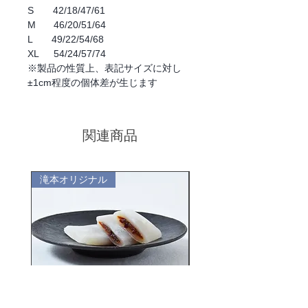
S 42/18/47/61
M 46/20/51/64
L 49/22/54/68
XL 54/24/57/74
※製品の性質上、表記サイズに対し
±1cm程度の個体差が生じます
関連商品
滝本オリジナル
滝本オリジナル