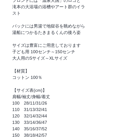
フロントには「温泉天国」のロゴと
滝本の大浴場の浴槽やアート群のイラ
スト
バックには男湯で地獄谷を眺めながら
湯船につかるたきまるくんの後ろ姿
サイズは豊富にご用意しております
子ども用 100センチ～150センチ
大人用のSサイズ～XLサイズ
【材質】
コットン 100％
【サイズ表(cm)】
肩幅/袖丈/身幅/着丈
100 28/11/31/26
110 31/13/32/41
120 32/14/32/44
130 33/14/36/47
140 35/16/37/52
150 38/18/42/57